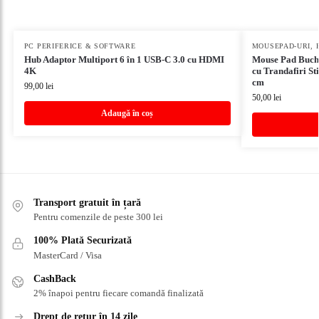
PC PERIFERICE & SOFTWARE
MOUSEPAD-URI
,
Hub Adaptor Multiport 6 în 1 USB-C 3.0 cu HDMI
Mouse Pad Buche
4K
cu Trandafiri Sti
cm
99,00
lei
50,00
lei
Adaugă în coș
Transport gratuit în țară
Pentru comenzile de peste 300 lei
100% Plată Securizată
MasterCard / Visa
CashBack
2% înapoi pentru fiecare comandă finalizată
Drept de retur în 14 zile