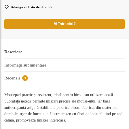
Adaugă în lista de dorințe
Ai întrebări?
Descriere
Informații suplimentare
Recenzii
0
Mousepad practic și rezistent, ideal pentru birou sau utilizare acasă.
Suprafața netedă permite mișcări precise ale mouse-ului, iar baza
antiderapantă asigură stabilitate pe orice birou. Fabricat din materiale
durabile, ușor de întreținut. Ilustrație zen cu flori de lotus plutind pe apă
calmă, promovează liniștea interioară.