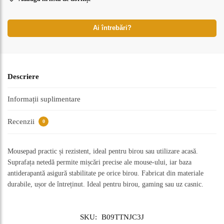
Ai întrebări?
Descriere
Informații suplimentare
Recenzii
0
Mousepad practic și rezistent, ideal pentru birou sau utilizare acasă.
Suprafața netedă permite mișcări precise ale mouse-ului, iar baza
antiderapantă asigură stabilitate pe orice birou. Fabricat din materiale
durabile, ușor de întreținut. Ideal pentru birou, gaming sau uz casnic.
SKU:
B09TTNJC3J