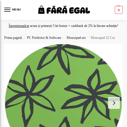
MENU
0
Înregistrează-te
acum și primești 5 lei bonus + cashback de 2% la fiecare achiziție!
Prima pagină
PC Periferice & Software
Mousepad-uri
Mousepad 22 Cm
/
/
/