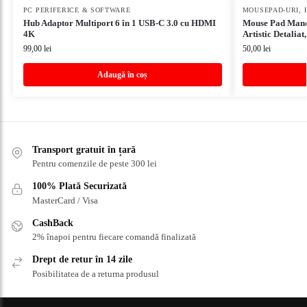
PC PERIFERICE & SOFTWARE
MOUSEPAD-URI
,
Hub Adaptor Multiport 6 în 1 USB-C 3.0 cu HDMI
Mouse Pad Mand
4K
Artistic Detaliat
99,00
lei
50,00
lei
Adaugă în coș
Transport gratuit în țară
Pentru comenzile de peste 300 lei
100% Plată Securizată
MasterCard / Visa
CashBack
2% înapoi pentru fiecare comandă finalizată
Drept de retur în 14 zile
Posibilitatea de a returna produsul