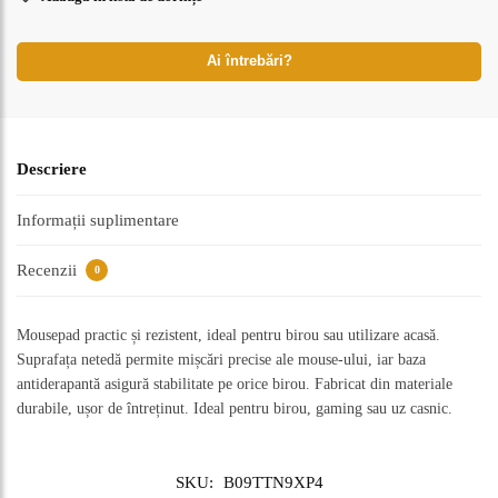
Ai întrebări?
Descriere
Informații suplimentare
Recenzii
0
Mousepad practic și rezistent, ideal pentru birou sau utilizare acasă.
Suprafața netedă permite mișcări precise ale mouse-ului, iar baza
antiderapantă asigură stabilitate pe orice birou. Fabricat din materiale
durabile, ușor de întreținut. Ideal pentru birou, gaming sau uz casnic.
SKU:
B09TTN9XP4