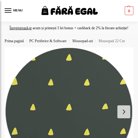
MENU
0
Înregistrează-te
acum și primești 5 lei bonus + cashback de 2% la fiecare achiziție!
Prima pagină
PC Periferice & Software
Mousepad-uri
Mousepad 22 Cm
/
/
/