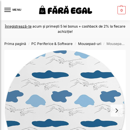
MENU
0
Înregistrează-te
acum și primești 5 lei bonus + cashback de 2% la fiecare
achiziție!
Prima pagină
PC Periferice & Software
Mousepad-uri
Mousepad 22 Cm
/
/
/