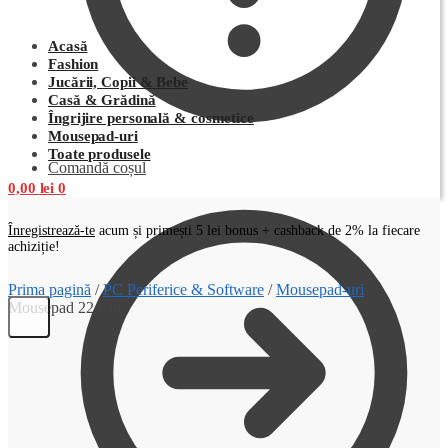
Acasă
Fashion
Jucării, Copii & Bebe
Casă & Grădină
Îngrijire personală & cosmetice
Mousepad-uri
Toate produsele
Comandă coșul
0,00
lei
0
Înregistrează-te
acum și primești 5 lei bonus + cashback de 2% la fiecare
achiziție!
Prima pagină
/
PC Periferice & Software
/
Mousepad-uri
/
Mousepad 22 Cm