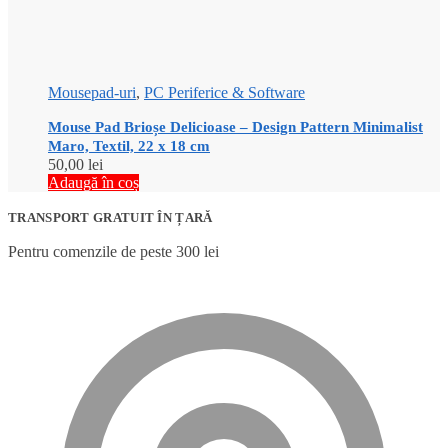
Mousepad-uri
,
PC Periferice & Software
Mouse Pad Brioșe Delicioase – Design Pattern Minimalist
Maro, Textil, 22 x 18 cm
50,00
lei
Adaugă în coș
TRANSPORT GRATUIT ÎN ȚARĂ
Pentru comenzile de peste 300 lei