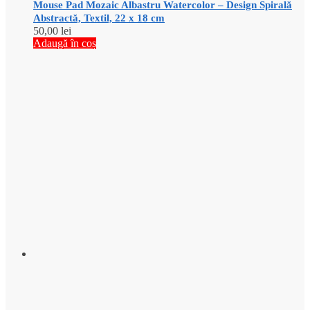
Mouse Pad Mozaic Albastru Watercolor – Design Spirală
Abstractă, Textil, 22 x 18 cm
50,00
lei
Adaugă în coș