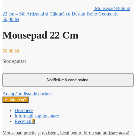
Mousepad Rotund
22 cm – Stil Artizanal și Căldură cu Design Boho Geometric
50,00
lei
Mousepad 22 Cm
50,00
lei
Stoc epuizat
Adaugă în lista de dorințe
Ai întrebări?
Descriere
Informații suplimentare
Recenzii
0
Mousepad practic și rezistent, ideal pentru birou sau utilizare acasă.