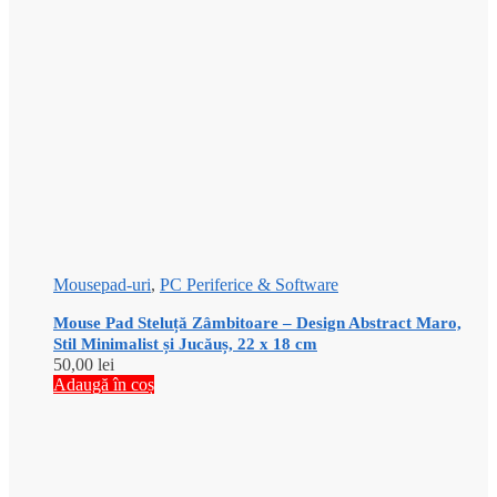
Mousepad-uri
,
PC Periferice & Software
Mouse Pad Steluță Zâmbitoare – Design Abstract Maro,
Stil Minimalist și Jucăuș, 22 x 18 cm
50,00
lei
Adaugă în coș