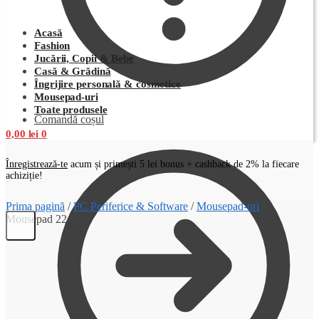
Acasă
Fashion
Jucării, Copii & Bebe
Casă & Grădină
Îngrijire personală & cosmetice
Mousepad-uri
Toate produsele
Comandă coșul
0,00
lei
0
Înregistrează-te
acum și primești 5 lei bonus + cashback de 2% la fiecare
achiziție!
Prima pagină
/
PC Periferice & Software
/
Mousepad-uri
/
Mousepad 22 Cm