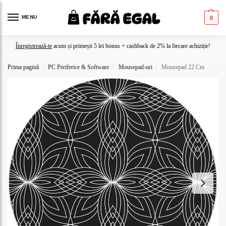
MENU
0
Înregistrează-te
acum și primești 5 lei bonus + cashback de 2% la fiecare achiziție!
Prima pagină
PC Periferice & Software
Mousepad-uri
Mousepad 22 Cm
/
/
/