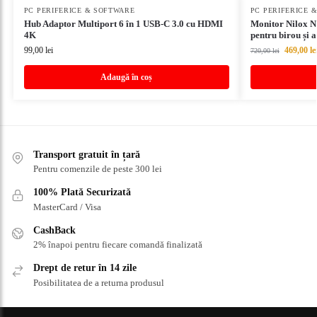
PC PERIFERICE & SOFTWARE
PC PERIFERICE 
Hub Adaptor Multiport 6 în 1 USB-C 3.0 cu HDMI
Monitor Nilox 
4K
pentru birou și 
99,00
lei
469,00
le
720,00
lei
Adaugă în coș
Transport gratuit în țară
Pentru comenzile de peste 300 lei
100% Plată Securizată
MasterCard / Visa
CashBack
2% înapoi pentru fiecare comandă finalizată
Drept de retur în 14 zile
Posibilitatea de a returna produsul