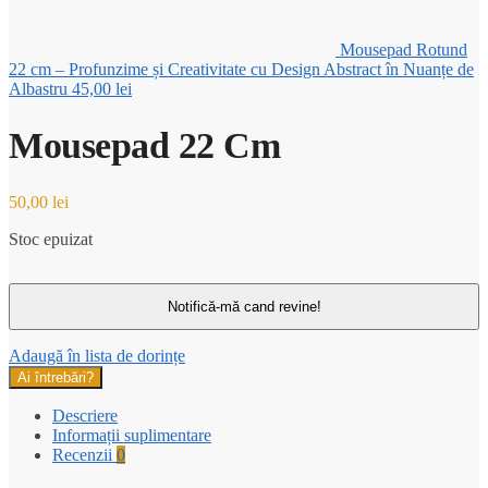
Mousepad Rotund
22 cm – Profunzime și Creativitate cu Design Abstract în Nuanțe de
Albastru
45,00
lei
Mousepad 22 Cm
50,00
lei
Stoc epuizat
Adaugă în lista de dorințe
Ai întrebări?
Descriere
Informații suplimentare
Recenzii
0