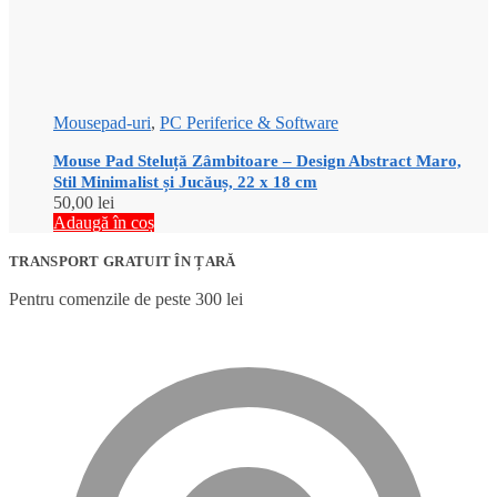
Mousepad-uri
,
PC Periferice & Software
Mouse Pad Steluță Zâmbitoare – Design Abstract Maro,
Stil Minimalist și Jucăuș, 22 x 18 cm
50,00
lei
Adaugă în coș
TRANSPORT GRATUIT ÎN ȚARĂ
Pentru comenzile de peste 300 lei