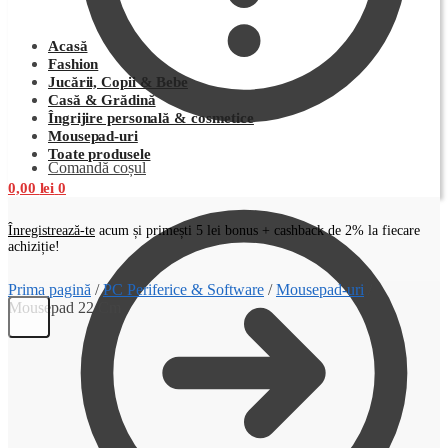
Acasă
Fashion
Jucării, Copii & Bebe
Casă & Grădină
Îngrijire personală & cosmetice
Mousepad-uri
Toate produsele
Comandă coșul
0,00
lei
0
Înregistrează-te
acum și primești 5 lei bonus + cashback de 2% la fiecare
achiziție!
Prima pagină
/
PC Periferice & Software
/
Mousepad-uri
/
Mousepad 22 Cm