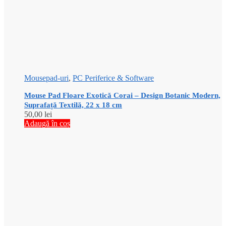
Mousepad-uri
,
PC Periferice & Software
Mouse Pad Floare Exotică Corai – Design Botanic Modern,
Suprafață Textilă, 22 x 18 cm
50,00
lei
Adaugă în coș