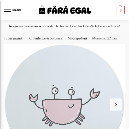
MENU
0
Înregistrează-te
acum și primești 5 lei bonus + cashback de 2% la fiecare achiziție!
Prima pagină
PC Periferice & Software
Mousepad-uri
Mousepad 22 Cm
/
/
/