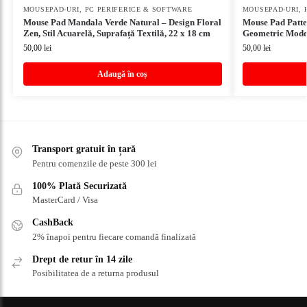
MOUSEPAD-URI
,
PC PERIFERICE & SOFTWARE
MOUSEPAD-URI
,
Mouse Pad Mandala Verde Natural – Design Floral
Mouse Pad Patte
Zen, Stil Acuarelă, Suprafață Textilă, 22 x 18 cm
Geometric Moder
50,00
lei
50,00
lei
Adaugă în coș
Transport gratuit în țară
Pentru comenzile de peste 300 lei
100% Plată Securizată
MasterCard / Visa
CashBack
2% înapoi pentru fiecare comandă finalizată
Drept de retur în 14 zile
Posibilitatea de a returna produsul