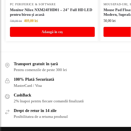
PC PERIFERICE & SOFTWARE
MOUSEPAD-URI
,
Monitor Nilox NXM24FHD01 – 24″ Full HD LED
Mouse Pad Floar
pentru birou și acasă
Modern, Suprafaț
469,00
lei
50,00
lei
720,00
lei
Adaugă în coș
Transport gratuit în țară
Pentru comenzile de peste 300 lei
100% Plată Securizată
MasterCard / Visa
CashBack
2% înapoi pentru fiecare comandă finalizată
Drept de retur în 14 zile
Posibilitatea de a returna produsul