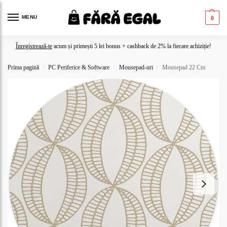
MENU
0
Înregistrează-te
acum și primești 5 lei bonus + cashback de 2% la fiecare achiziție!
Prima pagină
PC Periferice & Software
Mousepad-uri
Mousepad 22 Cm
/
/
/