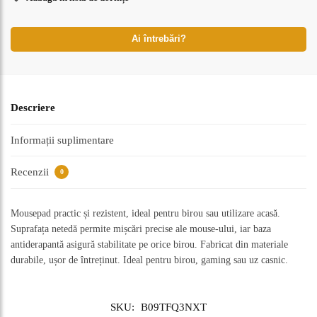
Ai întrebări?
Descriere
Informații suplimentare
Recenzii
0
Mousepad practic și rezistent, ideal pentru birou sau utilizare acasă.
Suprafața netedă permite mișcări precise ale mouse-ului, iar baza
antiderapantă asigură stabilitate pe orice birou. Fabricat din materiale
durabile, ușor de întreținut. Ideal pentru birou, gaming sau uz casnic.
SKU:
B09TFQ3NXT