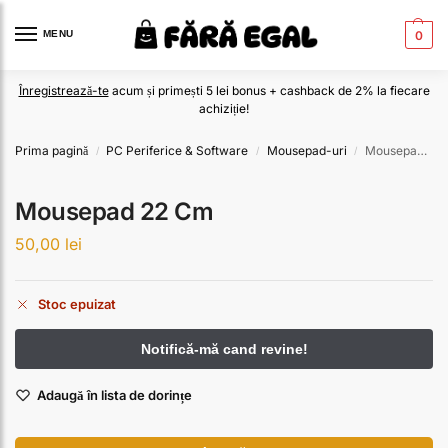
MENU
0
Înregistrează-te
acum și primești 5 lei bonus + cashback de 2% la fiecare
achiziție!
Prima pagină
PC Periferice & Software
Mousepad-uri
Mousepad 22 Cm
/
/
/
Mousepad 22 Cm
50,00
lei
Stoc epuizat
Adaugă în lista de dorințe