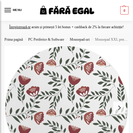
MENU
0
Înregistrează-te
acum și primești 5 lei bonus + cashback de 2% la fiecare achiziție!
Prima pagină
PC Periferice & Software
Mousepad-uri
Mousepad XXL pentru gaming cu hartă fantasy
/
/
/