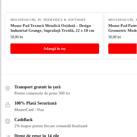
MOUSEPAD-URI
,
PC PERIFERICE & SOFTWARE
MOUSEPAD-URI
,
Mouse Pad Textură Metalică Oxidată – Design
Mouse Pad Patte
Industrial Grunge, Suprafață Textilă, 22 x 18 cm
Geometric Moder
50,00
lei
50,00
lei
Adaugă în coș
Transport gratuit în țară
Pentru comenzile de peste 300 lei
100% Plată Securizată
MasterCard / Visa
CashBack
2% înapoi pentru fiecare comandă finalizată
Drept de retur în 14 zile