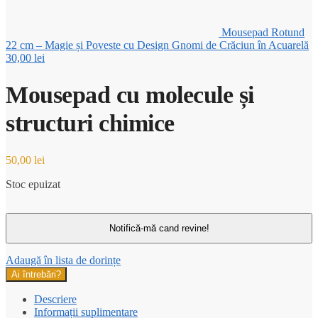
Mousepad Rotund
22 cm – Magie și Poveste cu Design Gnomi de Crăciun în Acuarelă
30,00
lei
Mousepad cu molecule și
structuri chimice
50,00
lei
Stoc epuizat
Adaugă în lista de dorințe
Ai întrebări?
Descriere
Informații suplimentare