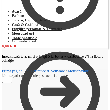
Acasă
Fashion
Jucării, Copii & Bebe
Casă & Grădină
Îngrijire personală & cosmetice
Mousepad-uri
Toate produsele
Comandă coșul
0,00
lei
0
Înregistrează-te
acum și primești 5 lei bonus + cashback de 2% la fiecare
achiziție!
Prima pagină
/
PC Periferice & Software
/
Mousepad-uri
/
Mousepad cu molecule și structuri chimice