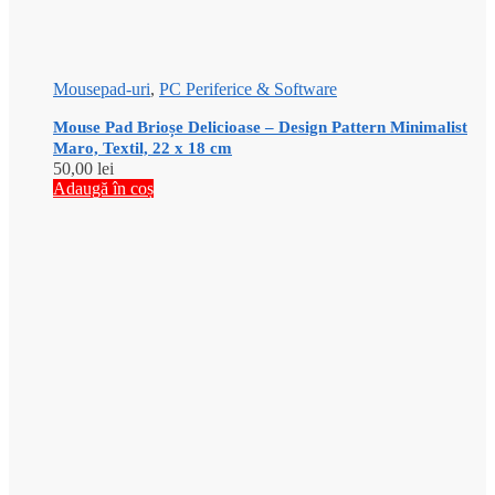
Mousepad-uri
,
PC Periferice & Software
Mouse Pad Brioșe Delicioase – Design Pattern Minimalist
Maro, Textil, 22 x 18 cm
50,00
lei
Adaugă în coș