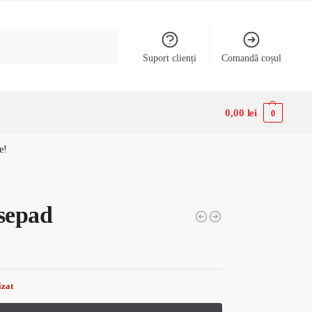
Caută
Suport clienți
Comandă coșul
0,00
lei
0
e!
sepad
izat