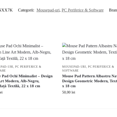
NXX7K
Categorii:
Mousepad-uri
,
PC Periferice & Software
Bran
PAD-URI
,
PC PERIFERICE &
MOUSEPAD-URI
,
PC PERIFERICE &
ARE
SOFTWARE
 Pad Ochi Minimalist – Design
Mouse Pad Pattern Albastru Na
Art Modern, Alb-Negru,
Design Geometric Modern, Texti
ață Textilă, 22 x 18 cm
x 18 cm
lei
50,00
lei