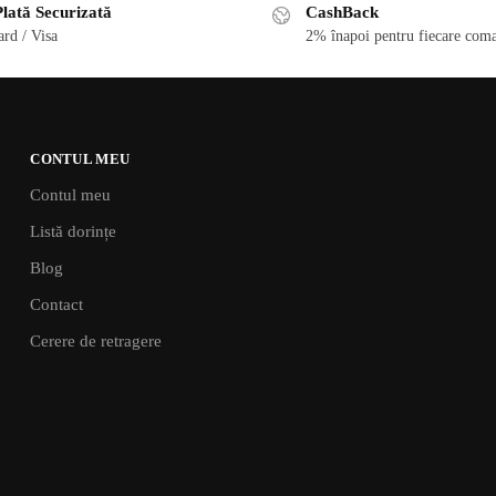
lată Securizată
CashBack
rd / Visa
2% înapoi pentru fiecare coma
CONTUL MEU
Contul meu
Listă dorințe
Blog
Contact
Cerere de retragere