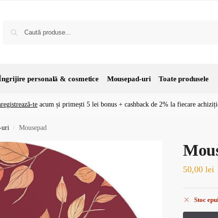
Îngrijire personală & cosmetice
Mousepad-uri
Toate produsele
nregistrează-te
acum și primești 5 lei bonus + cashback de 2% la fiecare achiziți
uri
Mousepad
/
Mou
50,00
lei
Stoc epu