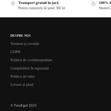
Transport gratuit în țară
100% P
Pentru comenzile de peste 300 lei
MasterCa
DESPRE NOI
Termeni și condiții
GDPR
Politică de confidențialitate
Cumpărături în siguranță
Politica de retur
Livrare și plată
© FaraEgal 2025