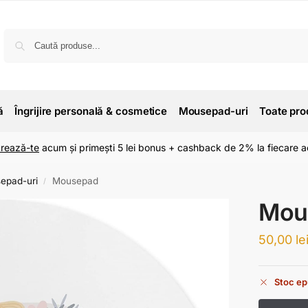
ă
Îngrijire personală & cosmetice
Mousepad-uri
Toate pro
trează-te
acum și primești 5 lei bonus + cashback de 2% la fiecare ac
epad-uri
Mousepad
/
Mou
50,00
le
Stoc ep