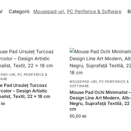
V
Categorii:
Mousepad-uri
,
PC Periferice & Software
B
PAD-URI
,
PC PERIFERICE &
WARE
MOUSEPAD-URI
,
PC PERIFERICE &
 Pad Ursuleț Turcoaz
SOFTWARE
color – Design Artistic
Mouse Pad Ochi Minimalist 
alist, Textil, 22 x 18 cm
Design Line Art Modern, Alb
Negru, Suprafață Textilă, 22
0
lei
cm
50,00
lei