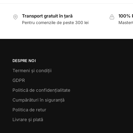
Transport gratuit în țară
100% P
Pentru comenzile de peste 300 lei
MasterC
DESPRE NOI
Termeni și condiții
GDPR
Politică de confidențialitate
Cumpărături în siguranță
Politica de retur
Livrare și plată