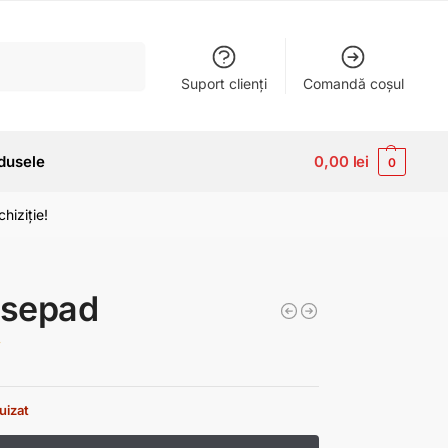
Caută
Suport clienți
Comandă coșul
dusele
0,00
lei
0
hiziție!
sepad
i
uizat