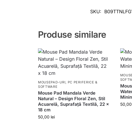
SKU:
B09TTNLFG
Produse similare
MOUSE
SOFT
MOUSEPAD-URI
,
PC PERIFERICE &
Mouse
SOFTWARE
Water
Mouse Pad Mandala Verde
Minim
Natural – Design Floral Zen, Stil
Acuarelă, Suprafață Textilă, 22 x
50,0
18 cm
50,00
lei