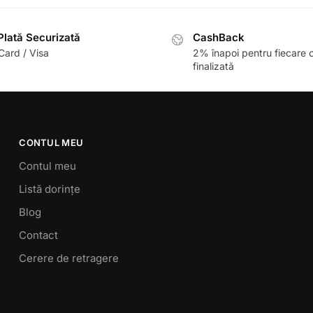
lată Securizată
CashBack
ard / Visa
2% înapoi pentru fiecare
finalizată
CONTUL MEU
Contul meu
Listă dorințe
Blog
Contact
Cerere de retragere