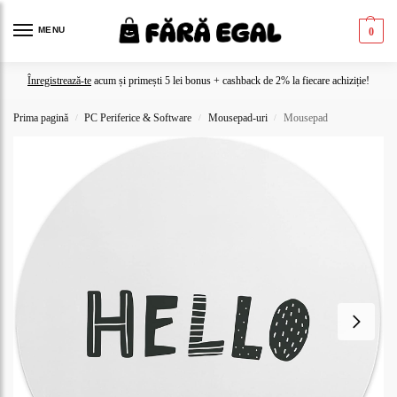
MENU
0
Înregistrează-te
acum și primești 5 lei bonus + cashback de 2% la fiecare achiziție!
Prima pagină
PC Periferice & Software
Mousepad-uri
Mousepad
/
/
/