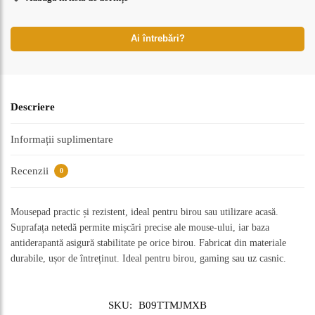
Ai întrebări?
Descriere
Informații suplimentare
Recenzii
0
Mousepad practic și rezistent, ideal pentru birou sau utilizare acasă.
Suprafața netedă permite mișcări precise ale mouse-ului, iar baza
antiderapantă asigură stabilitate pe orice birou. Fabricat din materiale
durabile, ușor de întreținut. Ideal pentru birou, gaming sau uz casnic.
SKU:
B09TTMJMXB