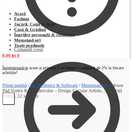
Acasă
Fashion
Jucării, Copii & Bebe
Casă & Grădină
Îngrijire personală & cosmetice
Mousepad-uri
Toate produsele
Comandă coșul
0,00
lei
0
Înregistrează-te
acum și primești 5 lei bonus + cashback de 2% la fiecare
achiziție!
Prima pagină
/
PC Periferice & Software
/
Mousepad-uri
/
Mouse
Pad Vortex Roz Watercolor – Design Circular Artistic, Suprafață
Textilă, 22 x 18 cm