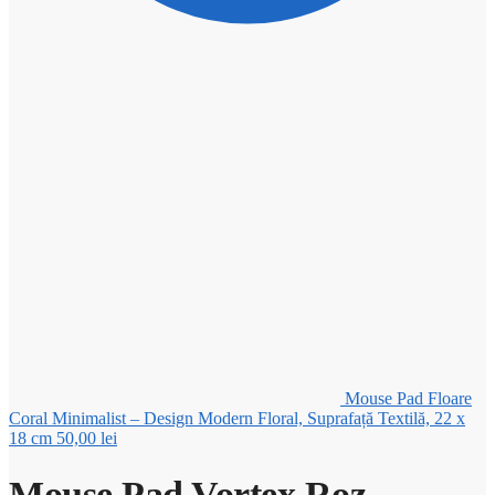
Mouse Pad Floare
Coral Minimalist – Design Modern Floral, Suprafață Textilă, 22 x
18 cm
50,00
lei
Mouse Pad Vortex Roz