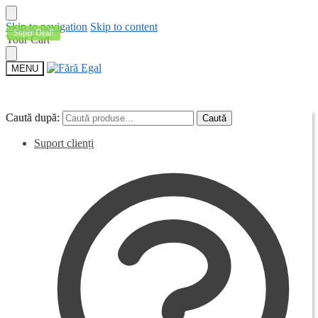
Skip to navigation
Skip to content
Super Deal!
Your Cart
MENU
Caută după:
Caută după:
Caută
Caută
Suport clienți