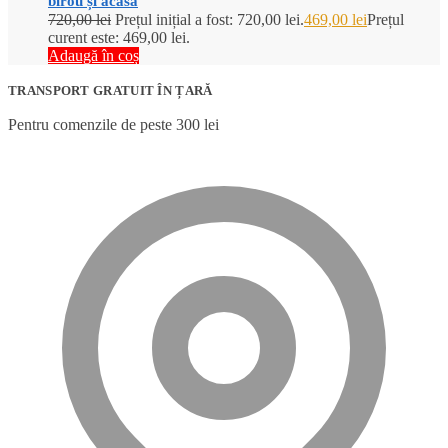
birou și acasă
720,00
lei
Prețul inițial a fost: 720,00 lei.
469,00
lei
Prețul
curent este: 469,00 lei.
Adaugă în coș
TRANSPORT GRATUIT ÎN ȚARĂ
Pentru comenzile de peste 300 lei