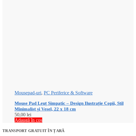
Mousepad-uri
,
PC Periferice & Software
Mouse Pad Leuț Simpatic – Design Ilustrație Copii, Stil
Minimalist și Vesel, 22 x 18 cm
50,00
lei
Adaugă în coș
TRANSPORT GRATUIT ÎN ȚARĂ