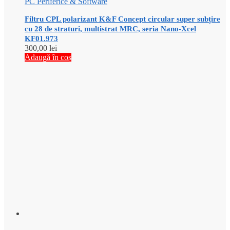
PC Periferice & Software
Filtru CPL polarizant K&F Concept circular super subțire
cu 28 de straturi, multistrat MRC, seria Nano-Xcel
KF01.973
300,00
lei
Adaugă în coș