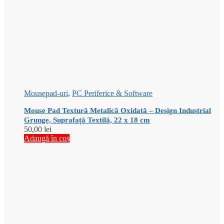
Mousepad-uri
,
PC Periferice & Software
Mouse Pad Textură Metalică Oxidată – Design Industrial
Grunge, Suprafață Textilă, 22 x 18 cm
50,00
lei
Adaugă în coș