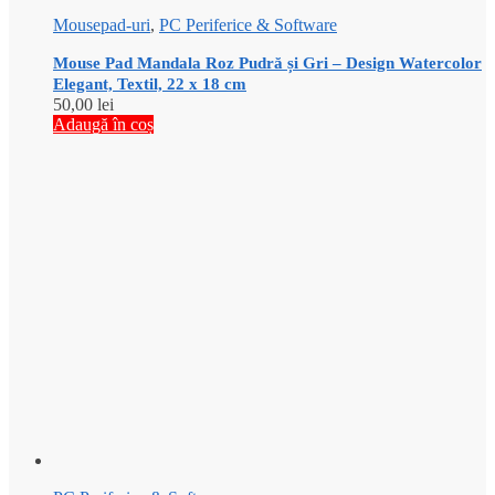
Mousepad-uri
,
PC Periferice & Software
Mouse Pad Mandala Roz Pudră și Gri – Design Watercolor
Elegant, Textil, 22 x 18 cm
50,00
lei
Adaugă în coș