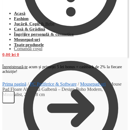
Acasă
Fashion
Jucării, Copii & Bebe
Casă & Grădină
Îngrijire personală & cosmetice
Mousepad-uri
Toate produsele
Comandă coșul
0,00
lei
0
Înregistrează-te
acum și primești 5 lei bonus + cashback de 2% la fiecare
achiziție!
Prima pagină
/
PC Periferice & Software
/
Mousepad-uri
/
Mouse
Pad Floare Abstractă Galbenă – Design Boho Modern, Stil
Minimalist, 22 x 18 cm