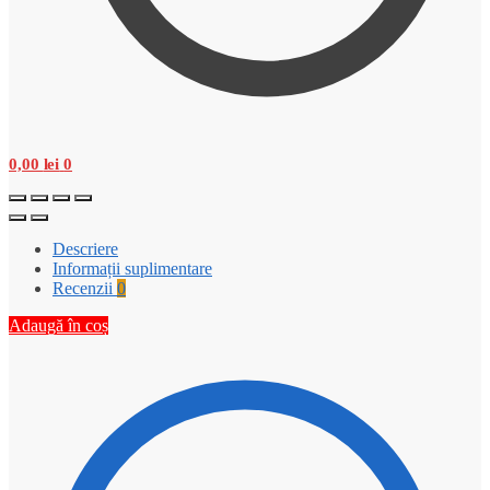
0,00
lei
0
Descriere
Informații suplimentare
Recenzii
0
Adaugă în coș