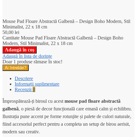
Mouse Pad Floare Abstractă Galbenă – Design Boho Modern, Stil
Minimalist, 22 x 18 cm
50,00
lei
Cantitate Mouse Pad Floare Abstractă Galbenă – Design Boho
Modern, Stil Minimalist, 22 x 18 cm
Adaugă în coș
Adaugă în lista de dorințe
Doar 1 produse rămase în stoc!
Ai întrebări?
Descriere
Informații suplimentare
Recenzii
0
Împrospătează-ți biroul cu acest
mouse pad floare abstractă
galbenă
,
o piesă de decor funcțională care emană calm și echilibru.
Ilustrația pune accent pe forme rotunjite și palete de culori naturale,
fiind accesoriul perfect pentru a completa un setup de birou aerisit,
modern sau creativ.