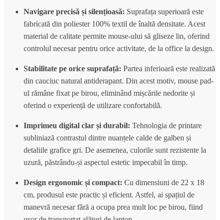
Navigare precisă și silențioasă:
Suprafața superioară este
fabricată din poliester 100% textil de înaltă densitate.
Acest
material de calitate permite mouse-ului să gliseze lin,
oferind
controlul necesar pentru orice activitate,
de la office la design.
Stabilitate pe orice suprafață:
Partea inferioară este realizată
din cauciuc natural antiderapant.
Din acest motiv,
mouse pad-
ul rămâne fixat pe birou,
eliminând mișcările nedorite și
oferind o experiență de utilizare confortabilă.
Imprimeu digital clar și durabil:
Tehnologia de printare
subliniază contrastul dintre nuanțele calde de galben și
detaliile grafice gri.
De asemenea,
culorile sunt rezistente la
uzură,
păstrându-și aspectul estetic impecabil în timp.
Design ergonomic și compact:
Cu dimensiuni de 22 x 18
cm,
produsul este practic și eficient.
Astfel,
ai spațiul de
manevră necesar fără a ocupa prea mult loc pe birou,
fiind
ușor de transportat alături de laptop.