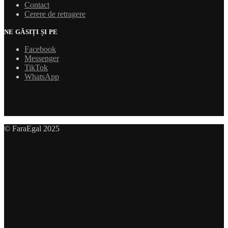
Contact
Cerere de retragere
NE GĂSIȚI ȘI PE
Facebook
Messenger
TikTok
WhatsApp
© FaraEgal 2025