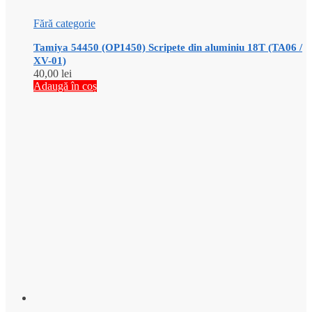
Fără categorie
Tamiya 54450 (OP1450) Scripete din aluminiu 18T (TA06 /
XV-01)
40,00
lei
Adaugă în coș