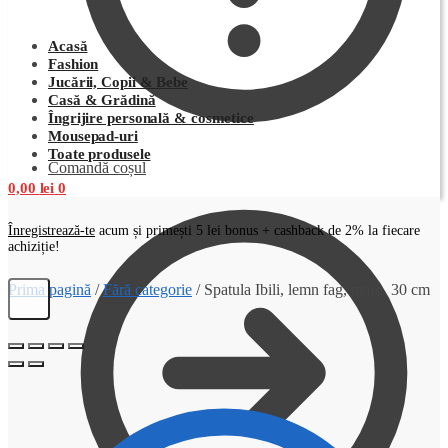
Acasă
Fashion
Jucării, Copii & Bebe
Casă & Grădină
Îngrijire personală & cosmetice
Mousepad-uri
Toate produsele
Comandă coșul
0,00
lei
0
Înregistrează-te
acum și primești 5 lei bonus + cashback de 2% la fiecare
achiziție!
Prima pagină
/
Fără categorie
/
Spatula Ibili, lemn fag, maro, 30 cm