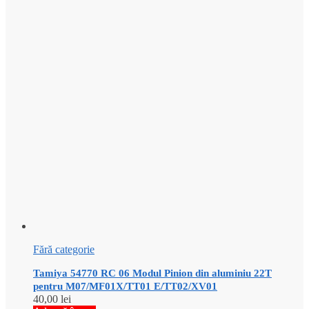
Fără categorie
Tamiya 54770 RC 06 Modul Pinion din aluminiu 22T
pentru M07/MF01X/TT01 E/TT02/XV01
40,00
lei