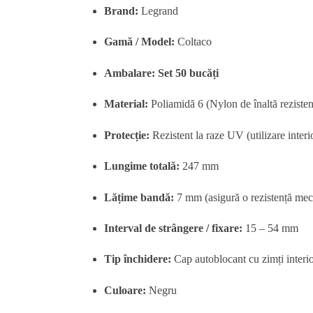
Brand:
Legrand
Gamă / Model:
Coltaco
Ambalare:
Set 50 bucăți
Material:
Poliamidă 6 (Nylon de înaltă rezisten
Protecție:
Rezistent la raze UV (utilizare interio
Lungime totală:
247 mm
Lățime bandă:
7 mm (asigură o rezistență mec
Interval de strângere / fixare:
15 – 54 mm
Tip închidere:
Cap autoblocant cu zimți interio
Culoare:
Negru