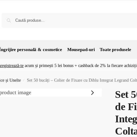
Îngrijire personală & cosmetice
Mousepad-uri
Toate produsele
nregistrează-te
acum și primești 5 lei bonus + cashback de 2% la fiecare achiziți
ice și Unelte
Set 50 bucăți – Colier de Fixare cu Diblu Integrat Legrand 
/
Set 5
de F
Inte
Colt