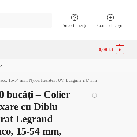
Caută
Suport clienți
Comandă coșul
0,00
lei
0
e!
Coltaco, 15-54 mm, Nylon Rezistent UV, Lungime 247 mm
0 bucăți – Colier
ixare cu Diblu
grat Legrand
aco, 15-54 mm,