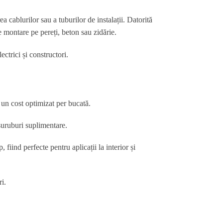
 cablurilor sau a tuburilor de instalații. Datorită
de montare pe pereți, beton sau zidărie.
ectrici și constructori.
 un cost optimizat per bucată.
 șuruburi suplimentare.
fiind perfecte pentru aplicații la interior și
i.