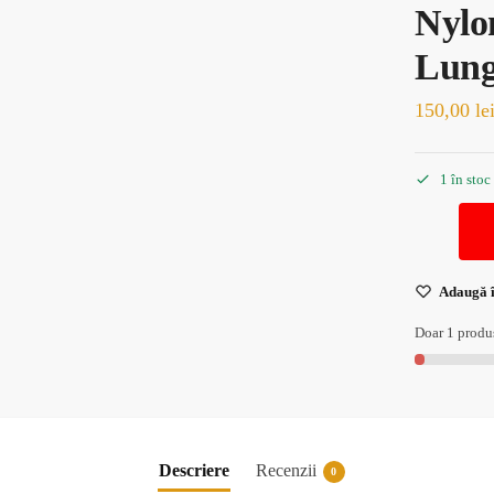
Nylo
Lung
150,00
le
1 în stoc
Adaugă î
Doar 1 produs
Descriere
Recenzii
0