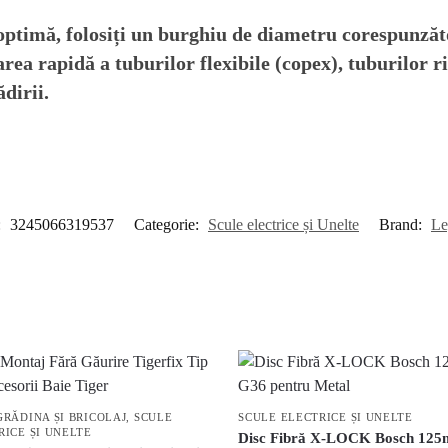
optimă, folosiți un burghiu de diametru corespunzăto
area rapidă a tuburilor flexibile (copex), tuburilor 
dirii.
:
3245066319537
Categorie:
Scule electrice și Unelte
Brand:
Le
GRĂDINA ȘI BRICOLAJ
,
SCULE
SCULE ELECTRICE ȘI UNELTE
RICE ȘI UNELTE
Disc Fibră X-LOCK Bosch 12