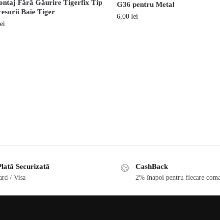
ontaj Fără Găurire Tigerfix Tip
G36 pentru Metal
cesorii Baie Tiger
6,00
lei
lei
lată Securizată
CashBack
rd / Visa
2% înapoi pentru fiecare coma