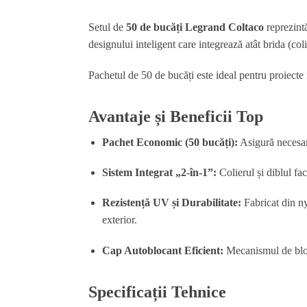
Setul de
50 de bucăți Legrand Coltaco
reprezintă
designului inteligent care integrează atât brida (col
Pachetul de 50 de bucăți este ideal pentru proiecte me
Avantaje și Beneficii Top
Pachet Economic (50 bucăți):
Asigură necesaru
Sistem Integrat „2-în-1”:
Colierul și diblul fac
Rezistență UV și Durabilitate:
Fabricat din nyl
exterior.
Cap Autoblocant Eficient:
Mecanismul de bloca
Specificații Tehnice