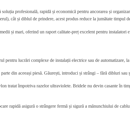
 soluția profesională, rapidă și economică pentru ancorarea și organizarea
ierul), cât și diblul de prindere, acest produs reduce la jumătate timpul 
dii și mari, oferind un raport calitate-preț excelent pentru instalatori el
l pentru lucrări complexe de instalații electrice sau de automatizare, la
 parte din aceeași piesă. Găurești, introduci și strângi – fără dibluri sau
on tratat împotriva razelor ultraviolete. Bridele nu devin casante în timp, 
re rapidă asigură o strângere fermă și sigură a mănunchiului de cablur