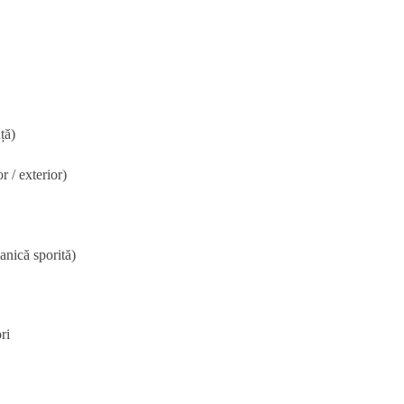
ță)
r / exterior)
anică sporită)
ri