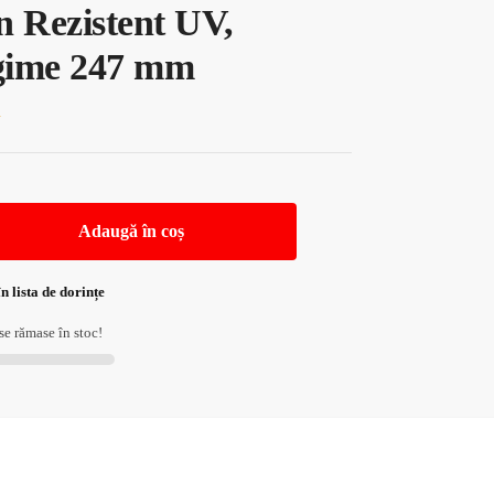
n Rezistent UV,
ime 247 mm
i
Adaugă în coș
n lista de dorințe
e rămase în stoc!