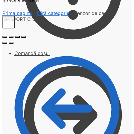
Prima pagină
/
Fără categorie
/
Senzor de cadenta
iGPSPORT C 61
Comandă coșul