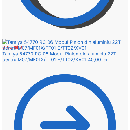
0,00
lei
0
Tamiya 54770 RC 06 Modul Pinion din aluminiu 22T
pentru M07/MF01X/TT01 E/TT02/XV01
40,00
lei