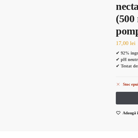
nect
(500 
pomp
17,00
lei
✔ 92% ingre
✔ pH neutr
✔ Testat de
Stoc epu
Adaugă î