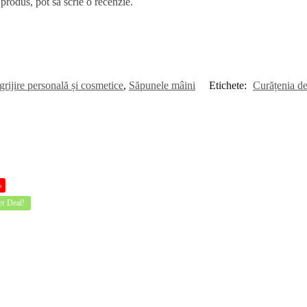
 produs, pot să scrie o recenzie.
grijire personală și cosmetice
,
Săpunele mâini
Etichete:
Curățenia d
%
r Deal!