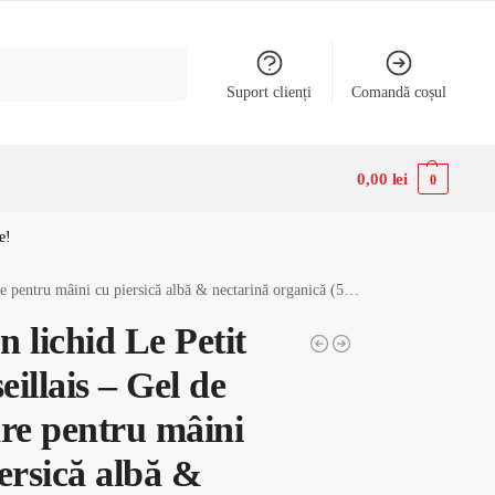
Caută
Suport clienți
Comandă coșul
0,00
lei
0
e!
ini cu piersică albă & nectarină organică (500 ml, flacon cu pompiță)
 lichid Le Petit
illais – Gel de
are pentru mâini
ersică albă &