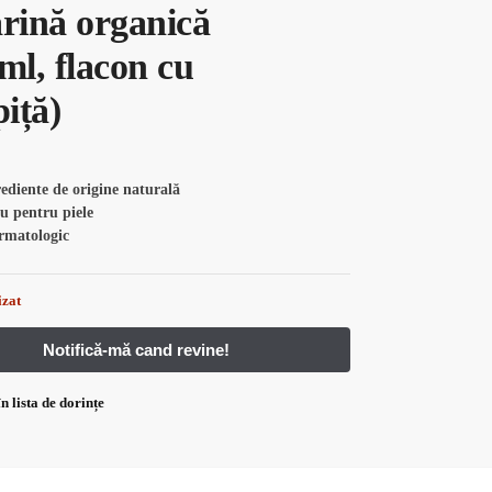
arină organică
ml, flacon cu
iță)
diente de origine naturală
u pentru piele
rmatologic
izat
n lista de dorințe