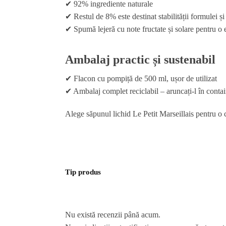
✔ 92% ingrediente naturale
✔ Restul de 8% este destinat stabilității formulei ș
✔ Spumă lejeră cu note fructate și solare pentru o 
Ambalaj practic și sustenabil
✔ Flacon cu pompiță de 500 ml, ușor de utilizat
✔ Ambalaj complet reciclabil – aruncați-l în contain
Alege săpunul lichid Le Petit Marseillais pentru o c
Tip produs
Nu există recenzii până acum.