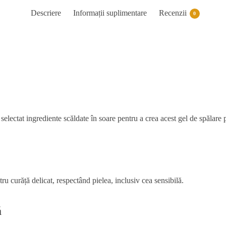
Descriere
Informații suplimentare
Recenzii
0
 selectat ingrediente scăldate în soare pentru a crea acest gel de spălare 
u curăță delicat, respectând pielea, inclusiv cea sensibilă.
ă