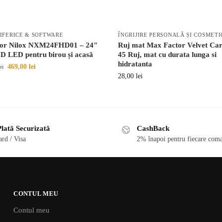
RIFERICE & SOFTWARE
ÎNGRIJIRE PERSONALĂ ȘI COSMETI
or Nilox NXM24FHD01 – 24″
Ruj mat Max Factor Velvet Ca
HD LED pentru birou și acasă
45 Ruj, mat cu durata lunga si
hidratanta
469,00
lei
ei
28,00
lei
lată Securizată
CashBack
rd / Visa
2% înapoi pentru fiecare coma
CONTUL MEU
Contul meu