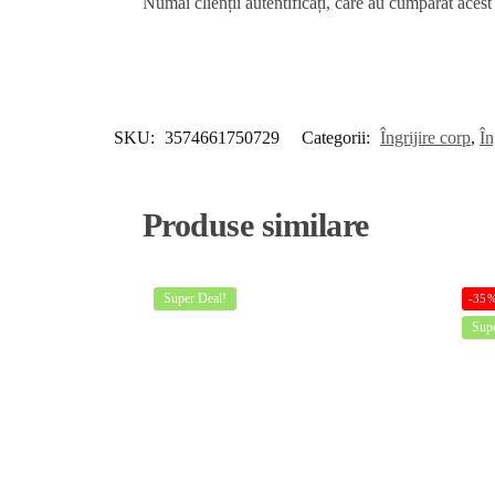
Numai clienții autentificați, care au cumpărat acest
SKU:
3574661750729
Categorii:
Îngrijire corp
,
În
Produse similare
Super Deal!
-35
Supe