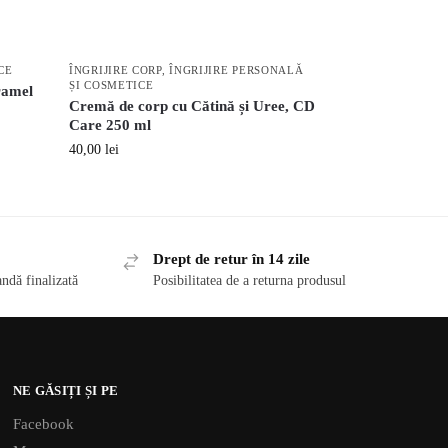
CE
ÎNGRIJIRE CORP
,
ÎNGRIJIRE PERSONALĂ
ȘI COSMETICE
ramel
Cremă de corp cu Cătină și Uree, CD
Care 250 ml
40,00
lei
Drept de retur în 14 zile
ndă finalizată
Posibilitatea de a returna produsul
NE GĂSIȚI ȘI PE
Facebook