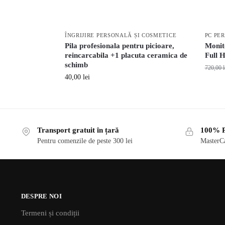
ÎNGRIJIRE PERSONALĂ ȘI COSMETICE
PC PE
Pila profesionala pentru picioare,
Monit
reincarcabila +1 placuta ceramica de
Full 
schimb
720,00
l
40,00
lei
Transport gratuit în țară
100% P
Pentru comenzile de peste 300 lei
MasterCa
DESPRE NOI
Termeni și condiții