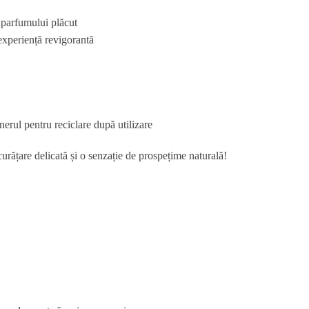
i parfumului plăcut
experiență revigorantă
erul pentru reciclare după utilizare
urățare delicată și o senzație de prospețime naturală!