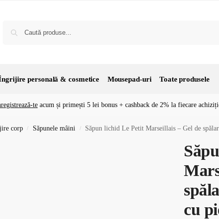
Îngrijire personală & cosmetice
Mousepad-uri
Toate produsele
nregistrează-te
acum și primești 5 lei bonus + cashback de 2% la fiecare achiziți
jire corp
Săpunele mâini
Săpun lichid Le Petit Marseillais – Gel de spălare pentru mâ
/
/
Săpun
Marse
spăl
cu pi