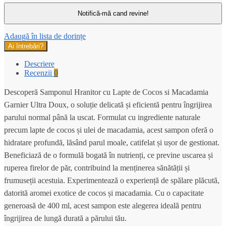
Adaugă în lista de dorințe
Ai întrebări?
Descriere
Recenzii
0
Descoperă Samponul Hranitor cu Lapte de Cocos si Macadamia
Garnier Ultra Doux, o soluție delicată și eficientă pentru îngrijirea
parului normal până la uscat. Formulat cu ingrediente naturale
precum lapte de cocos și ulei de macadamia, acest sampon oferă o
hidratare profundă, lăsând parul moale, catifelat și ușor de gestionat.
Beneficiază de o formulă bogată în nutrienți, ce previne uscarea și
ruperea firelor de păr, contribuind la menținerea sănătății și
frumuseții acestuia. Experimentează o experiență de spălare plăcută,
datorită aromei exotice de cocos și macadamia. Cu o capacitate
generoasă de 400 ml, acest sampon este alegerea ideală pentru
îngrijirea de lungă durată a părului tău.