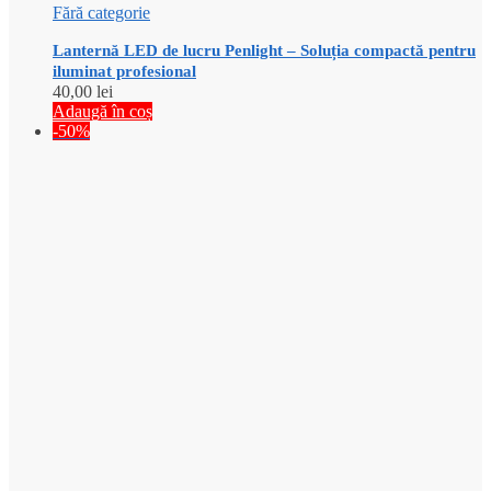
Fără categorie
Lanternă LED de lucru Penlight – Soluția compactă pentru
iluminat profesional
40,00
lei
Adaugă în coș
-50%