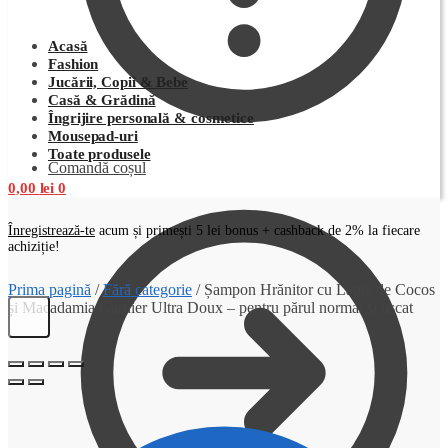
Acasă
Fashion
Jucării, Copii & Bebe
Casă & Grădină
Îngrijire personală & cosmetice
Mousepad-uri
Toate produsele
Comandă coșul
0,00
lei
0
Înregistrează-te
acum și primești 5 lei bonus + cashback de 2% la fiecare
achiziție!
Prima pagină
/
Fără categorie
/
Șampon Hrănitor cu Lapte de Cocos
și Macadamia Garnier Ultra Doux – pentru părul normal și uscat