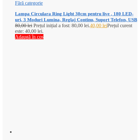
Fără categorie
Lampa Circulara Ring Light 30cm pentru live , 180 LED-
uri, 3 Moduri Lumina, Reglaj Continu, Suport Telefon, USB
80,00
lei
Prețul inițial a fost: 80,00 lei.
40,00
lei
Prețul curent
este: 40,00 lei.
Adaugă în coș