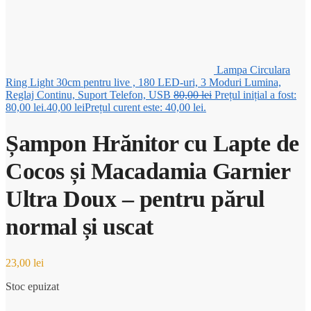
Lampa Circulara
Ring Light 30cm pentru live , 180 LED-uri, 3 Moduri Lumina,
Reglaj Continu, Suport Telefon, USB
80,00
lei
Prețul inițial a fost:
80,00 lei.
40,00
lei
Prețul curent este: 40,00 lei.
Șampon Hrănitor cu Lapte de
Cocos și Macadamia Garnier
Ultra Doux – pentru părul
normal și uscat
23,00
lei
Stoc epuizat