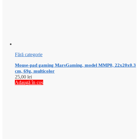
Fără categorie
Mouse-pad gaming MarsGaming, model MMP0, 22x20x0.3
cm, 69g, multicolor
25,00
lei
Adaugă în coș