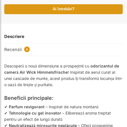
Ai întrebări?
Descriere
Recenzii
0
Descoperă o nouă dimensiune a prospețimii cu
odorizantul de
cameră Air Wick Himmelsfrische
! Inspirat de aerul curat al
unei cascade de munte, acest produs îți transformă locuința într-
o oază de liniște și puritate.
Beneficii principale:
✔
Parfum revigorant
– Inspirat de natura montană
✔
Tehnologie cu gel inovator
– Eliberează aroma treptat
pentru un efect de lungă durată
✔
Neutralizează mirosurile neplăcute
– Oferă prospețime