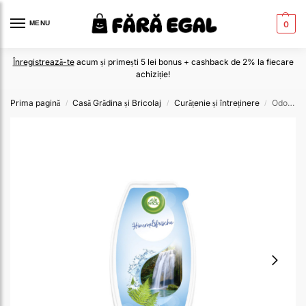
MENU
0
Înregistrează-te
acum și primești 5 lei bonus + cashback de 2% la fiecare
achiziție!
Prima pagină
Casă Grădina și Bricolaj
Curățenie și întreținere
Odorizant de cameră Air Wick Himmelsfrische – Prospețime de lungă durată
/
/
/