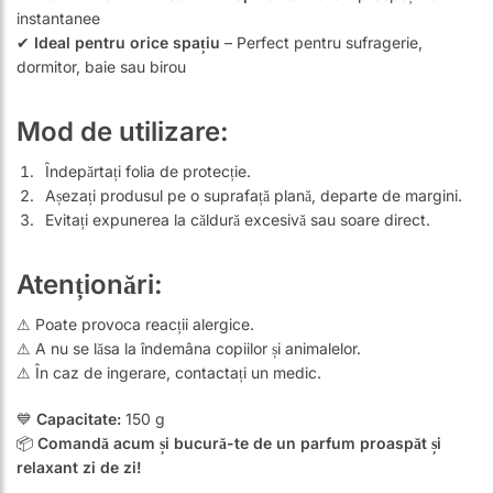
instantanee
✔
Ideal pentru orice spațiu
– Perfect pentru sufragerie,
dormitor, baie sau birou
Mod de utilizare:
Îndepărtați folia de protecție.
Așezați produsul pe o suprafață plană, departe de margini.
Evitați expunerea la căldură excesivă sau soare direct.
Atenționări:
⚠ Poate provoca reacții alergice.
⚠ A nu se lăsa la îndemâna copiilor și animalelor.
⚠ În caz de ingerare, contactați un medic.
💙
Capacitate:
150 g
📦
Comandă acum și bucură-te de un parfum proaspăt și
relaxant zi de zi!