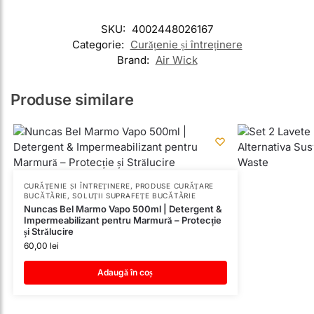
SKU:
4002448026167
Categorie:
Curățenie și întreținere
Brand:
Air Wick
Produse similare
CURĂȚENIE ȘI ÎNTREȚINERE
,
PRODUSE CURĂȚARE
BUCĂTĂRIE
,
SOLUȚII SUPRAFEȚE BUCĂTĂRIE
Nuncas Bel Marmo Vapo 500ml | Detergent &
Impermeabilizant pentru Marmură – Protecție
și Strălucire
60,00
lei
Adaugă în coș