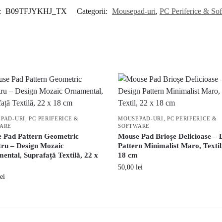
:
B09TFJYKHJ_TX
Categorii:
Mousepad-uri
,
PC Periferice & So
PAD-URI
,
PC PERIFERICE &
MOUSEPAD-URI
,
PC PERIFERICE &
ARE
SOFTWARE
 Pad Pattern Geometric
Mouse Pad Brioșe Delicioase – 
tru – Design Mozaic
Pattern Minimalist Maro, Textil
ental, Suprafață Textilă, 22 x
18 cm
50,00
lei
lei