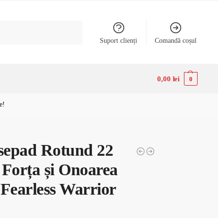
Caută
Suport clienți
Comandă coșul
0,00
lei
0
e!
epad Rotund 22
 Forța și Onoarea
 Fearless Warrior