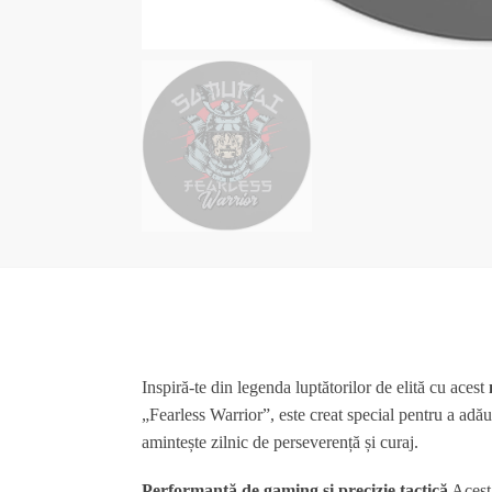
Inspiră-te din legenda luptătorilor de elită cu acest
„Fearless Warrior”, este creat special pentru a adăug
amintește zilnic de perseverență și curaj.
Performanță de gaming și precizie tactică
Aces