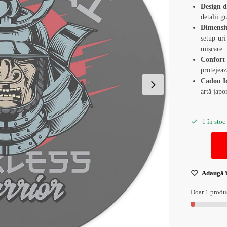
Design d
detalii gr
Dimensi
setup-uri
mișcare.
Confort 
protejeaz
Cadou I
artă japo
1 în stoc
Adaugă î
Doar 1 produs