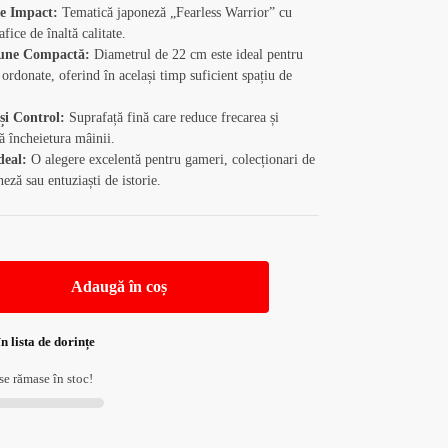
e Impact:
Tematică japoneză „Fearless Warrior” cu
afice de înaltă calitate.
une Compactă:
Diametrul de 22 cm este ideal pentru
 ordonate, oferind în același timp suficient spațiu de
și Control:
Suprafață fină care reduce frecarea și
ă încheietura mâinii.
deal:
O alegere excelentă pentru gameri, colecționari de
neză sau entuziaști de istorie.
Adaugă în coș
n lista de dorințe
e rămase în stoc!