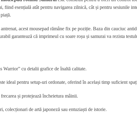
, fiind esențială atât pentru navigarea zilnică, cât și pentru sesiunile 
 piață.
 antrenat, acest mousepad rămâne fix pe poziție. Baza din cauciuc antide
rabil garantează că imprimeul cu soare roșu și samurai va rezista testului
Warrior” cu detalii grafice de înaltă calitate.
e ideal pentru setup-uri ordonate, oferind în același timp suficient spaț
frecarea și protejează încheietura mâinii.
 colecționari de artă japoneză sau entuziaști de istorie.