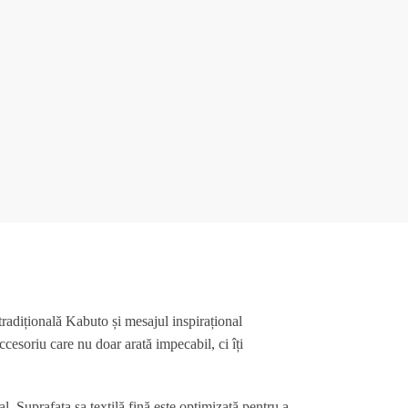
tradițională Kabuto și mesajul inspirațional
ccesoriu care nu doar arată impecabil, ci îți
al. Suprafața sa textilă fină este optimizată pentru a