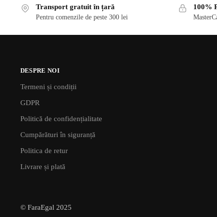
Transport gratuit în țară
100% P
Pentru comenzile de peste 300 lei
MasterCa
DESPRE NOI
Termeni și condiții
GDPR
Politică de confidențialitate
Cumpărături în siguranță
Politica de retur
Livrare și plată
© FaraEgal 2025