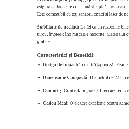
asigura o alunecare constantă și rapidă a mouse-ului
Este compatibil cu toți senzorii optici și laser de pe
Stabilitate de neclintit
La fel ca un războinic bine
birou, împiedicând mișcările nedorite. Materialul du
grafice.
Caracteristici și Beneficii:
Design de Impact:
Tematică japoneză „Fearless 
Dimensiune Compactă:
Diametrul de 22 cm est
Confort și Control:
Suprafață fină care reduce 
Cadou Ideal:
O alegere excelentă pentru gameri,