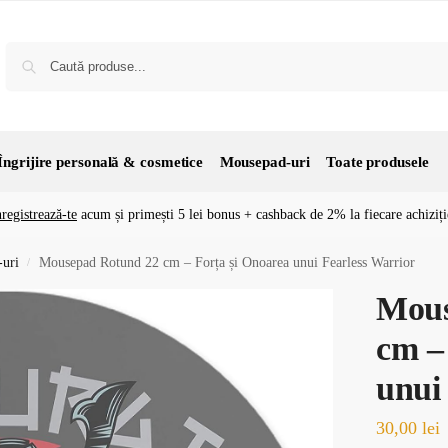
Îngrijire personală & cosmetice
Mousepad-uri
Toate produsele
nregistrează-te
acum și primești 5 lei bonus + cashback de 2% la fiecare achiziți
uri
Mousepad Rotund 22 cm – Forța și Onoarea unui Fearless Warrior
/
Mous
cm –
unui
30,00
lei