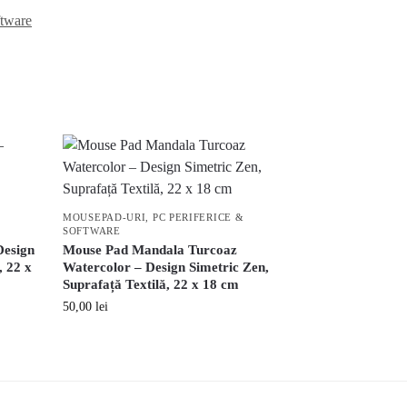
ftware
MOUSEPAD-URI
,
PC PERIFERICE &
SOFTWARE
Design
Mouse Pad Mandala Turcoaz
, 22 x
Watercolor – Design Simetric Zen,
Suprafață Textilă, 22 x 18 cm
50,00
lei