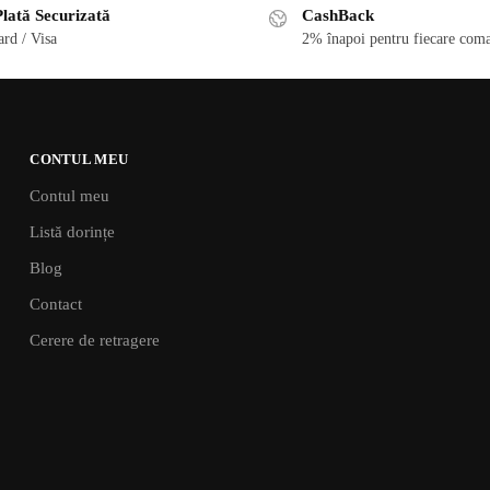
lată Securizată
CashBack
rd / Visa
2% înapoi pentru fiecare coma
CONTUL MEU
Contul meu
Listă dorințe
Blog
Contact
Cerere de retragere