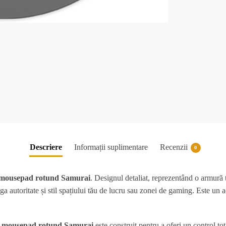
Descriere
Informații suplimentare
Recenzii
0
mousepad rotund Samurai
. Designul detaliat, reprezentând o armură 
a autoritate și stil spațiului tău de lucru sau zonei de gaming. Este un a
t
mousepad rotund Samurai
este construit pentru a oferi un control tot