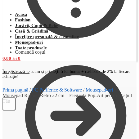
Acasă
Fashion
Jucării, Copii & Bebe
Casă & Grădină
Îngrijire personală & cosmetice
Mousepad-uri
Toate produsele
Comandă coșul
0,00
lei
0
Înregistrează-te
acum și primești 5 lei bonus + cashback de 2% la fiecare
achiziție!
Prima pagină
/
PC Periferice & Software
/
Mousepad-uri
/
Mousepad Rotund Retro 22 cm – Eleganță Pop-Art pentru Spațiul
Tău