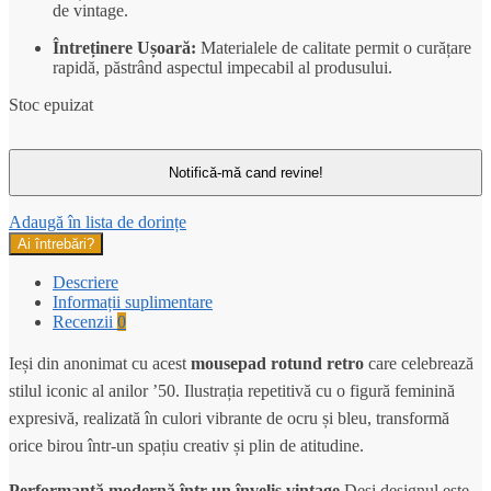
de vintage.
Întreținere Ușoară:
Materialele de calitate permit o curățare
rapidă, păstrând aspectul impecabil al produsului.
Stoc epuizat
Adaugă în lista de dorințe
Ai întrebări?
Descriere
Informații suplimentare
Recenzii
0
Ieși din anonimat cu acest
mousepad rotund retro
care celebrează
stilul iconic al anilor ’50. Ilustrația repetitivă cu o figură feminină
expresivă, realizată în culori vibrante de ocru și bleu, transformă
orice birou într-un spațiu creativ și plin de atitudine.
Performanță modernă într-un înveliș vintage
Deși designul este