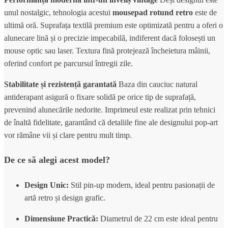
unul nostalgic, tehnologia acestui
mousepad rotund retro
este de
ultimă oră. Suprafața textilă premium este optimizată pentru a oferi o
alunecare lină și o precizie impecabilă, indiferent dacă folosești un
mouse optic sau laser. Textura fină protejează încheietura mâinii,
oferind confort pe parcursul întregii zile.
Stabilitate și rezistență garantată
Baza din cauciuc natural
antiderapant asigură o fixare solidă pe orice tip de suprafață,
prevenind alunecările nedorite. Imprimeul este realizat prin tehnici
de înaltă fidelitate, garantând că detaliile fine ale designului pop-art
vor rămâne vii și clare pentru mult timp.
De ce să alegi acest model?
Design Unic:
Stil pin-up modern, ideal pentru pasionații de
artă retro și design grafic.
Dimensiune Practică:
Diametrul de 22 cm este ideal pentru