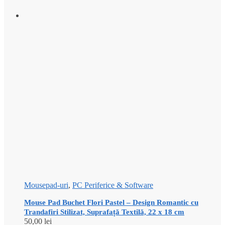
Mousepad-uri
,
PC Periferice & Software
Mouse Pad Buchet Flori Pastel – Design Romantic cu
Trandafiri Stilizat, Suprafață Textilă, 22 x 18 cm
50,00
lei