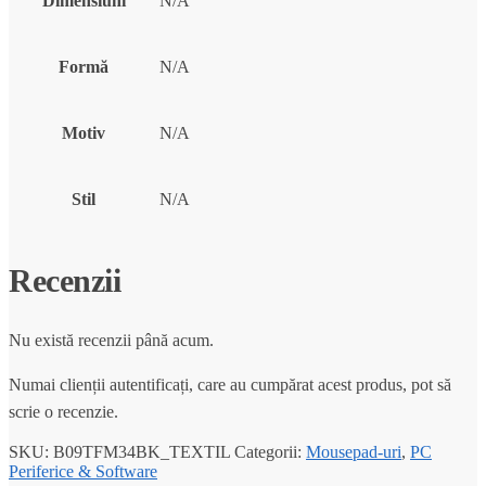
Dimensiuni
N/A
Formă
N/A
Motiv
N/A
Stil
N/A
Recenzii
Nu există recenzii până acum.
Numai clienții autentificați, care au cumpărat acest produs, pot să
scrie o recenzie.
SKU:
B09TFM34BK_TEXTIL
Categorii:
Mousepad-uri
,
PC
Periferice & Software