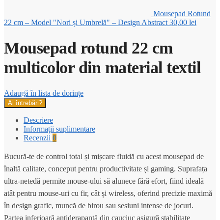
Mousepad Rotund
22 cm – Model "Nori și Umbrelă" – Design Abstract
30,00
lei
Mousepad rotund 22 cm
multicolor din material textil
Adaugă în lista de dorințe
Ai întrebări?
Descriere
Informații suplimentare
Recenzii
0
Bucură-te de control total și mișcare fluidă cu acest mousepad de
înaltă calitate, conceput pentru productivitate și gaming. Suprafața
ultra-netedă permite mouse-ului să alunece fără efort, fiind ideală
atât pentru mouse-uri cu fir, cât și wireless, oferind precizie maximă
în design grafic, muncă de birou sau sesiuni intense de jocuri.
Partea inferioară antiderapantă din cauciuc asigură stabilitate