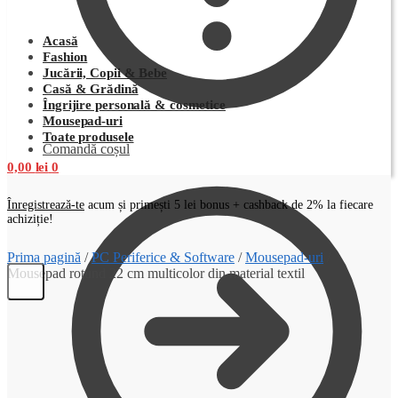
Acasă
Fashion
Jucării, Copii & Bebe
Casă & Grădină
Îngrijire personală & cosmetice
Mousepad-uri
Toate produsele
Comandă coșul
0,00
lei
0
Înregistrează-te
acum și primești 5 lei bonus + cashback de 2% la fiecare
achiziție!
Prima pagină
/
PC Periferice & Software
/
Mousepad-uri
/
Mousepad rotund 22 cm multicolor din material textil