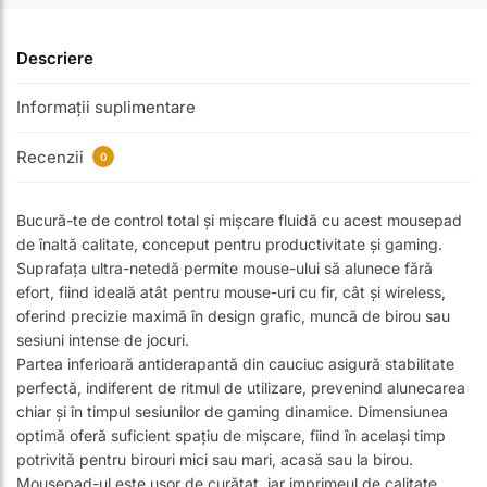
Descriere
Informații suplimentare
Recenzii
0
Bucură-te de control total și mișcare fluidă cu acest mousepad
de înaltă calitate, conceput pentru productivitate și gaming.
Suprafața ultra-netedă permite mouse-ului să alunece fără
efort, fiind ideală atât pentru mouse-uri cu fir, cât și wireless,
oferind precizie maximă în design grafic, muncă de birou sau
sesiuni intense de jocuri.
Partea inferioară antiderapantă din cauciuc asigură stabilitate
perfectă, indiferent de ritmul de utilizare, prevenind alunecarea
chiar și în timpul sesiunilor de gaming dinamice. Dimensiunea
optimă oferă suficient spațiu de mișcare, fiind în același timp
potrivită pentru birouri mici sau mari, acasă sau la birou.
Mousepad-ul este ușor de curățat, iar imprimeul de calitate