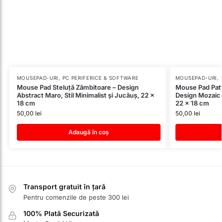
MOUSEPAD-URI
,
PC PERIFERICE & SOFTWARE
MOUSEPAD-URI
,
Mouse Pad Steluță Zâmbitoare – Design
Mouse Pad Patt
Abstract Maro, Stil Minimalist și Jucăuș, 22 x
Design Mozaic 
18 cm
22 x 18 cm
50,00
lei
50,00
lei
Adaugă în coș
Transport gratuit în țară
Pentru comenzile de peste 300 lei
100% Plată Securizată