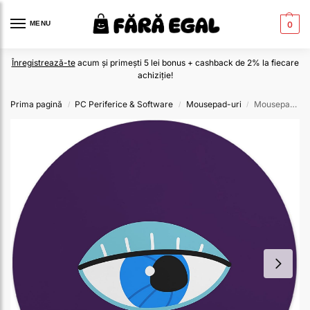
MENU
0
Înregistrează-te
acum și primești 5 lei bonus + cashback de 2% la fiecare
achiziție!
Prima pagină
PC Periferice & Software
Mousepad-uri
Mousepad rotund 22 cm multicolor din material textil
/
/
/