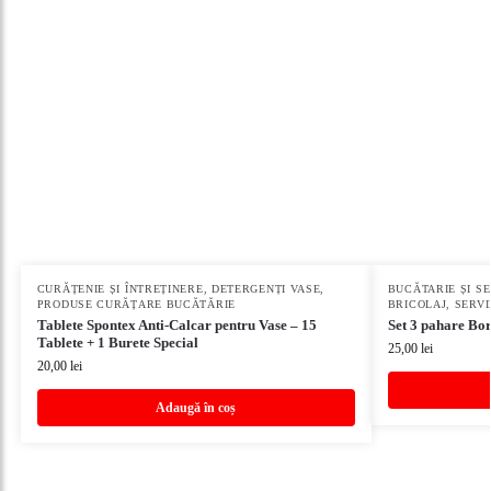
CURĂȚENIE ȘI ÎNTREȚINERE
,
DETERGENȚI VASE
,
BUCĂTARIE ȘI S
PRODUSE CURĂȚARE BUCĂTĂRIE
BRICOLAJ
,
SERVI
Tablete Spontex Anti-Calcar pentru Vase – 15
Set 3 pahare Bo
Tablete + 1 Burete Special
25,00
lei
20,00
lei
Adaugă în coș