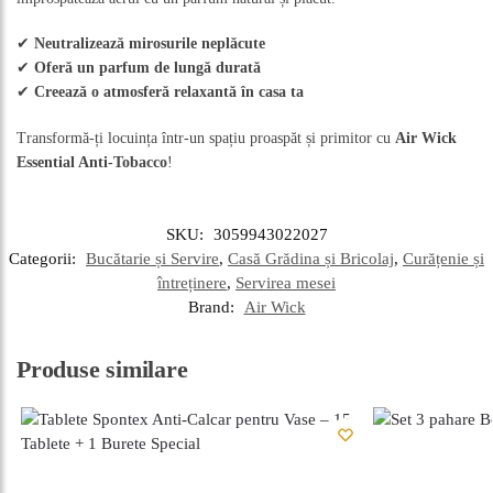
✔
Neutralizează mirosurile neplăcute
✔
Oferă un parfum de lungă durată
✔
Creează o atmosferă relaxantă în casa ta
Transformă-ți locuința într-un spațiu proaspăt și primitor cu
Air Wick
Essential Anti-Tobacco
!
SKU:
3059943022027
Categorii:
Bucătarie și Servire
,
Casă Grădina și Bricolaj
,
Curățenie și
întreținere
,
Servirea mesei
Brand:
Air Wick
Produse similare