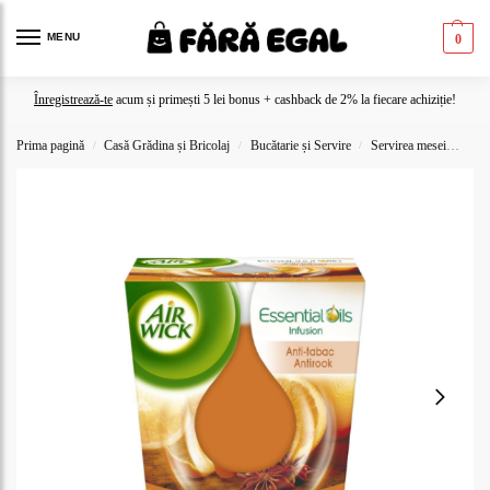
MENU
0
Înregistrează-te
acum și primești 5 lei bonus + cashback de 2% la fiecare achiziție!
Prima pagină
Casă Grădina și Bricolaj
Bucătarie și Servire
Servirea mesei
Lumâ
/
/
/