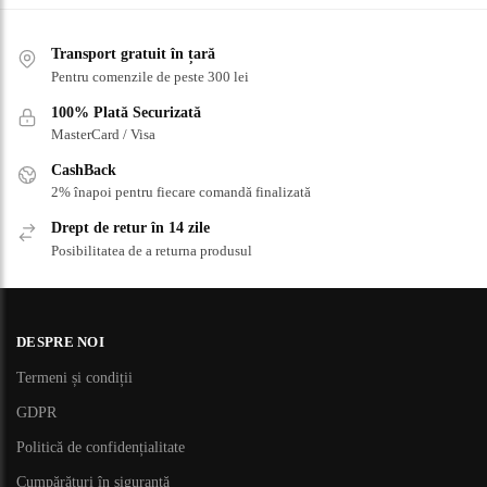
Transport gratuit în țară
Pentru comenzile de peste 300 lei
100% Plată Securizată
MasterCard / Visa
CashBack
2% înapoi pentru fiecare comandă finalizată
Drept de retur în 14 zile
Posibilitatea de a returna produsul
DESPRE NOI
Termeni și condiții
GDPR
Politică de confidențialitate
Cumpărături în siguranță