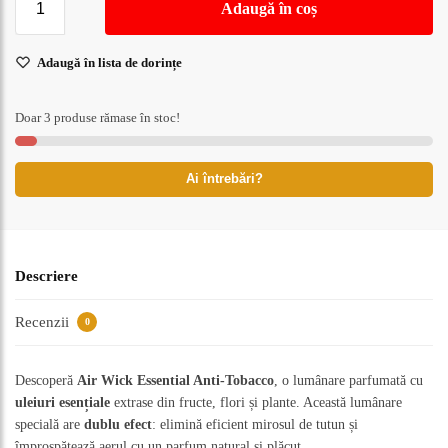
Adaugă în coș
Adaugă în lista de dorințe
Doar 3 produse rămase în stoc!
Ai întrebări?
Descriere
Recenzii
0
Descoperă
Air Wick Essential Anti-Tobacco
, o lumânare parfumată cu
uleiuri esențiale
extrase din fructe, flori și plante. Această lumânare
specială are
dublu efect
: elimină eficient mirosul de tutun și
împrospătează aerul cu un parfum natural și plăcut.