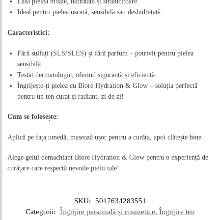
Lasă pielea moale, hidratată și strălucitoare.
Ideal pentru pielea uscată, sensibilă sau deshidratată.
Caracteristici:
Fără sulfați (SLS/SLES) și fără parfum – potrivit pentru pielea
sensibilă.
Testat dermatologic, oferind siguranță și eficiență.
Îngrijește-ți pielea cu Biore Hydration & Glow – soluția perfectă
pentru un ten curat și radiant, zi de zi!
Cum se folosește:
Aplică pe fața umedă, masează ușor pentru a curăța, apoi clătește bine.
Alege gelul demachiant Biore Hydration & Glow pentru o experiență de
curățare care respectă nevoile pielii tale!
SKU:
5017634283551
Categorii:
Îngrijire personală și cosmetice
,
Îngrijire ten