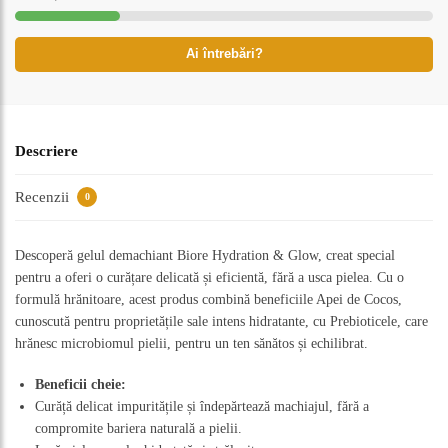
Ai întrebări?
Descriere
Recenzii
0
Descoperă gelul demachiant Biore Hydration & Glow, creat special
pentru a oferi o curățare delicată și eficientă, fără a usca pielea. Cu o
formulă hrănitoare, acest produs combină beneficiile Apei de Cocos,
cunoscută pentru proprietățile sale intens hidratante, cu Prebioticele, care
hrănesc microbiomul pielii, pentru un ten sănătos și echilibrat.
Beneficii cheie:
Curăță delicat impuritățile și îndepărtează machiajul, fără a
compromite bariera naturală a pielii.