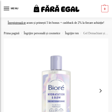
MENU
0
Înregistrează-te
acum și primești 5 lei bonus + cashback de 2% la fiecare achiziție!
Prima pagină
Îngrijire personală și cosmetice
Îngrijire ten
Gel Demachiant și Curățare Delicată Biore Hydration & Glow 200 ml
/
/
/