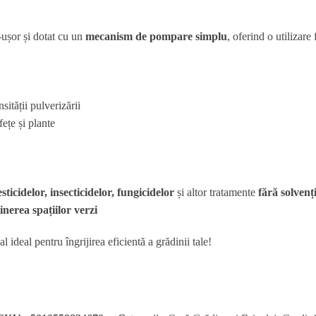
-ușor și dotat cu un
mecanism de pompare simplu
, oferind o utilizare 
sității pulverizării
fețe și plante
esticidelor, insecticidelor, fungicidelor
și altor tratamente
fără solvenț
inerea spațiilor verzi
l ideal pentru îngrijirea eficientă a grădinii tale!