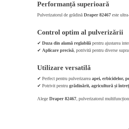
Performanță superioară
Pulverizatorul de grădină
Draper 82467
este ultra
Control optim al pulverizării
✔
Duza din alamă reglabilă
pentru ajustarea inten
✔
Aplicare precisă
, potrivită pentru diverse supra
Utilizare versatilă
✔ Perfect pentru pulverizarea
apei, erbicidelor, p
✔ Potrivit pentru
grădinărit, agricultură și întreț
Alege
Draper 82467
, pulverizatorul multifuncționa