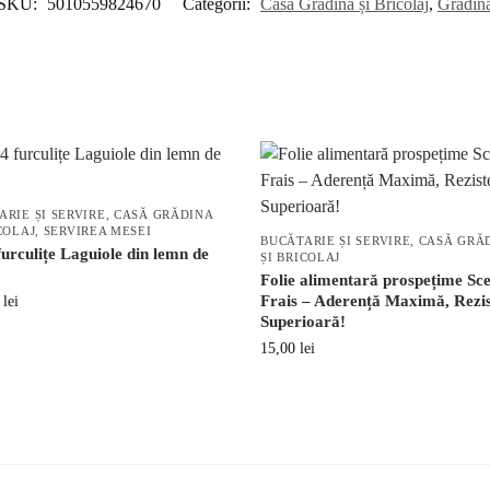
SKU:
5010559824670
Categorii:
Casă Grădina și Bricolaj
,
Gradin
ARIE ȘI SERVIRE
,
CASĂ GRĂDINA
COLAJ
,
SERVIREA MESEI
BUCĂTARIE ȘI SERVIRE
,
CASĂ GRĂ
furculițe Laguiole din lemn de
ȘI BRICOLAJ
Folie alimentară prospețime Sce
Frais – Aderență Maximă, Rezi
0
lei
Superioară!
15,00
lei