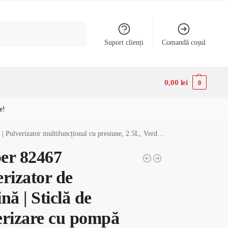
Caută
Suport clienți
Comandă coșul
0,00
lei
0
e!
ulverizator multifuncțional cu presiune, 2.5L, Verde/Alb
er 82467
rizator de
nă | Sticlă de
erizare cu pompă