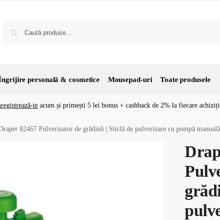
Îngrijire personală & cosmetice
Mousepad-uri
Toate produsele
nregistrează-te
acum și primești 5 lei bonus + cashback de 2% la fiecare achiziți
Draper 82467 Pulverizator de grădină | Sticlă de pulverizare cu pompă manuală | P
Drap
Pulve
grădi
pulv