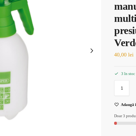
manu
multi
presi
Verd
40,00
lei
3 în stoc
Adaugă î
Doar 3 produs