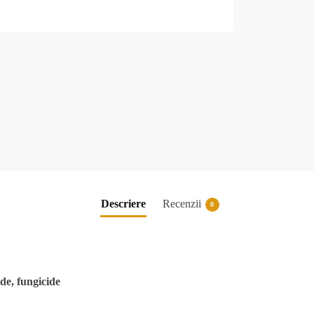
Descriere
Recenzii
0
ide, fungicide