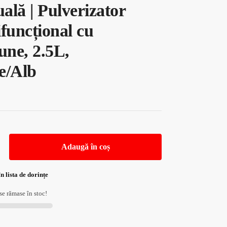
ală | Pulverizator
funcțional cu
une, 2.5L,
e/Alb
Adaugă în coș
n lista de dorințe
e rămase în stoc!