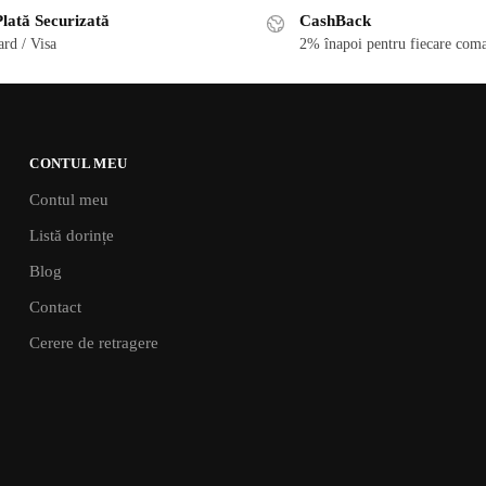
lată Securizată
CashBack
rd / Visa
2% înapoi pentru fiecare coma
CONTUL MEU
Contul meu
Listă dorințe
Blog
Contact
Cerere de retragere