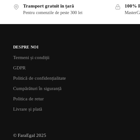
Transport gratuit în țară
100% P
Pentru comenzile de peste 300 lei
MasterCa
DESPRE NOI
Termeni și condiții
GDPR
Politică de confidențialitate
Cumpărături în siguranță
Politica de retur
Livrare și plată
© FaraEgal 2025