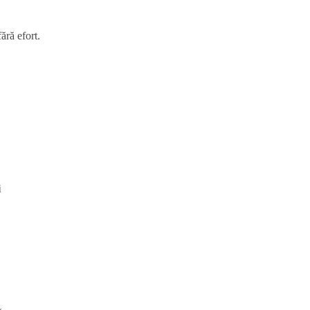
fără efort.
i