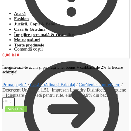
Acasă
Fashion
Jucării, Copii & Bebe
Casă & Grădină
Îngrijire personală & cosmetice
Mousepad-uri
Toate produsele
Comandă coșul
0,00
lei
0
Înregistrează-te
acum și primești 5 lei bonus + cashback de 2% la fiecare
achiziție!
Prima pagină
/
Casă Grădina și Bricolaj
/
Curățenie și întreținere
/
Detergent Universal 1.5L, Impresan Laundry Disinfectant Hygiene
– Igienizare completă pentru rufe, elimină 99,9% din bacterii și
viruși
Super Deal!