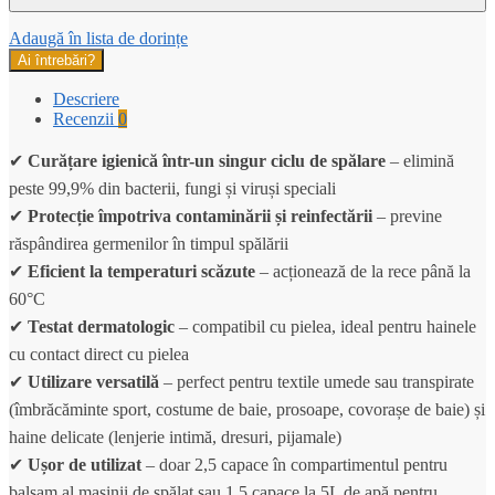
Adaugă în lista de dorințe
Ai întrebări?
Descriere
Recenzii
0
✔
Curățare igienică într-un singur ciclu de spălare
– elimină
peste 99,9% din bacterii, fungi și viruși speciali
✔
Protecție împotriva contaminării și reinfectării
– previne
răspândirea germenilor în timpul spălării
✔
Eficient la temperaturi scăzute
– acționează de la rece până la
60°C
✔
Testat dermatologic
– compatibil cu pielea, ideal pentru hainele
cu contact direct cu pielea
✔
Utilizare versatilă
– perfect pentru textile umede sau transpirate
(îmbrăcăminte sport, costume de baie, prosoape, covorașe de baie) și
haine delicate (lenjerie intimă, dresuri, pijamale)
✔
Ușor de utilizat
– doar 2,5 capace în compartimentul pentru
balsam al mașinii de spălat sau 1,5 capace la 5L de apă pentru