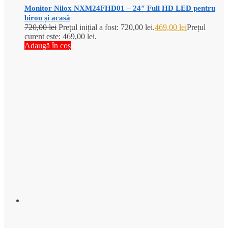
Monitor Nilox NXM24FHD01 – 24″ Full HD LED pentru
birou și acasă
720,00
lei
Prețul inițial a fost: 720,00 lei.
469,00
lei
Prețul
curent este: 469,00 lei.
Adaugă în coș