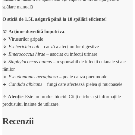
spălare manuală
O sticlă de 1.5L asigură până la 18 spălări eficiente!
🦠
Acțiune dovedită împotriva
:
🔹 Virusurilor gripale
🔹
Escherichia coli
– cauză a afecțiunilor digestive
🔹
Enterococcus hirae
– asociat cu infecții urinare
🔹
Staphylococcus aureus
– responsabil de infecții cutanate și ale
rănilor
🔹
Pseudomonas aeruginosa
– poate cauza pneumonie
🔹
Candida albicans
– fungi care afectează pielea și mucoasele
⚠
Atenție
: Este un produs biocid. Citiți eticheta și informațiile
produsului înainte de utilizare.
Recenzii