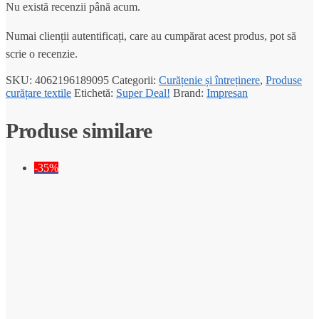
Nu există recenzii până acum.
Numai clienții autentificați, care au cumpărat acest produs, pot să
scrie o recenzie.
SKU:
4062196189095
Categorii:
Curățenie și întreținere
,
Produse
curățare textile
Etichetă:
Super Deal!
Brand:
Impresan
Produse similare
-35%