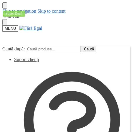
Skip to navigation
Skip to content
Super Deal!
Your Cart
MENU
Caută după:
Caută după:
Caută
Caută
Suport clienți