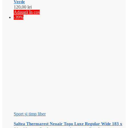
Verde
120,00
lei
Adaugă în coș
-39%
Sport și timp liber
Saltea Thermarest Neoair Topo Luxe Regular Wide 183 x