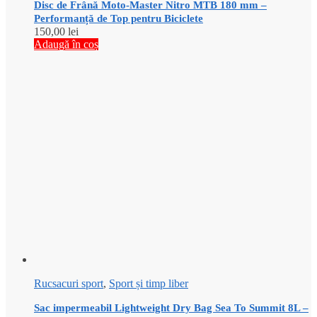
Disc de Frână Moto-Master Nitro MTB 180 mm –
Performanță de Top pentru Biciclete
150,00
lei
Adaugă în coș
Rucsacuri sport
,
Sport și timp liber
Sac impermeabil Lightweight Dry Bag Sea To Summit 8L –