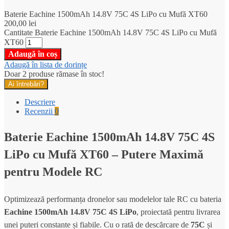
Baterie Eachine 1500mAh 14.8V 75C 4S LiPo cu Mufă XT60
200,00
lei
Cantitate Baterie Eachine 1500mAh 14.8V 75C 4S LiPo cu Mufă
XT60
Adaugă în coș
Adaugă în lista de dorințe
Doar 2 produse rămase în stoc!
Ai întrebări?
Descriere
Recenzii
0
Baterie Eachine 1500mAh 14.8V 75C 4S
LiPo cu Mufă XT60 – Putere Maximă
pentru Modele RC
Optimizează performanța dronelor sau modelelor tale RC cu bateria
Eachine 1500mAh 14.8V 75C 4S LiPo
, proiectată pentru livrarea
unei puteri constante și fiabile. Cu o rată de descărcare de
75C
și