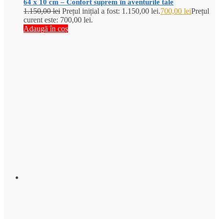
64 x 10 cm – Confort suprem în aventurile tale
1.150,00
lei
Prețul inițial a fost: 1.150,00 lei.
700,00
lei
Prețul
curent este: 700,00 lei.
Adaugă în coș