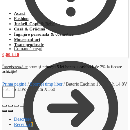
Acasă
Fashion
Jucării, Copii & Bebe
Casă & Grădină
Îngrijire personală & cosmetice
Mousepad-uri
Toate produsele
Comandă coșul
0,00
lei
0
Înregistrează-te
acum și primești 5 lei bonus + cashback de 2% la fiecare
achiziție!
Prima pagină
/
Sport și timp liber
/
Baterie Eachine 1500mAh 14.8V
75C 4S LiPo cu Mufă XT60
Descriere
Recenzii
0