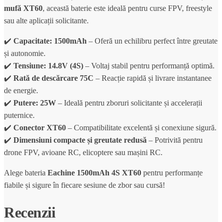
mufă XT60
, această baterie este ideală pentru curse FPV, freestyle
sau alte aplicații solicitante.
✔️
Capacitate: 1500mAh
– Oferă un echilibru perfect între greutate
și autonomie.
✔️
Tensiune: 14.8V (4S)
– Voltaj stabil pentru performanță optimă.
✔️
Rată de descărcare 75C
– Reacție rapidă și livrare instantanee
de energie.
✔️
Putere: 25W
– Ideală pentru zboruri solicitante și accelerații
puternice.
✔️
Conector XT60
– Compatibilitate excelentă și conexiune sigură.
✔️
Dimensiuni compacte și greutate redusă
– Potrivită pentru
drone FPV, avioane RC, elicoptere sau mașini RC.
Alege bateria
Eachine 1500mAh 4S XT60
pentru performanțe
fiabile și sigure în fiecare sesiune de zbor sau cursă!
Recenzii